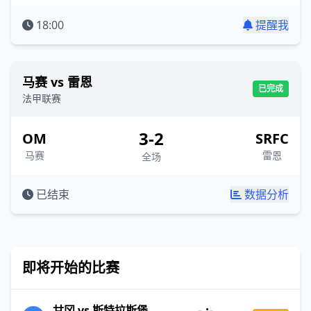
18:00
提醒我
马赛 vs 雷恩
已完成
法甲联赛
3-2
OM
SRFC
马赛
雷恩
全场
已结束
数据分析
即将开始的比赛
- :-
甘冈 vs 斯特拉斯堡