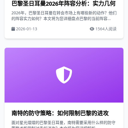
巴黎圣日耳曼2026年阵容分析：实力几何
2026年，巴黎圣日耳曼在转会市场上有哪些新的动作？他们
的阵容实力如何？本文将为您详细盘点巴黎的当前阵容...
2026-01-13
1564人阅读
南特的防守策略：如何限制巴黎的进攻
面对星光熠熠的巴黎圣日耳曼，南特需要采用什么样的防守