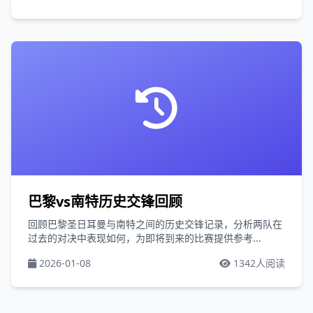
巴黎vs南特历史交锋回顾
回顾巴黎圣日耳曼与南特之间的历史交锋记录，分析两队在
过去的对决中表现如何，为即将到来的比赛提供参考...
2026-01-08
1342人阅读